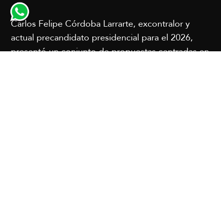
Carlos Felipe Córdoba Larrarte, excontralor y
actual precandidato presidencial para el 2026,
presentó un conjunto de propuestas centradas en
seguridad, economía y tecnología, con el objetivo
de afrontar lo que considera una crisis
institucional y social en Colombia.
Las declaraciones fueron recogidas por el Diario
La Patria, medio al que expresó su visión sobre
los principales problemas del país.
Entre sus propuestas económicas, Córdoba
plantea una reducción del IVA al 7 % y una
disminución del impuesto de renta empresarial
del 35 % a un rango entre 22 % y 24 %.