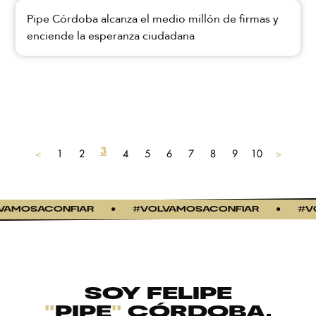
Pipe Córdoba alcanza el medio millón de firmas y
enciende la esperanza ciudadana
3
<
1
2
4
5
6
7
8
9
10
>
AMOSACONFIAR
●
#VOLVAMOSACONFIAR
●
#VO
SOY FELIPE
"
PIPE
"
CÓRDOBA,