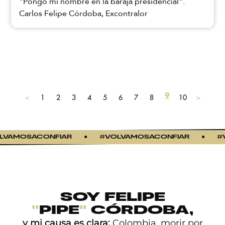
"Pongo mi nombre en la baraja presidencial".
Carlos Felipe Córdoba, Excontralor
9
<
1
2
3
4
5
6
7
8
10
>
VAMOSACONFIAR
●
#VOLVAMOSACONFIAR
●
#V
SOY FELIPE
"
PIPE
"
CÓRDOBA,
y mi causa es clara:
Colombia, morir por